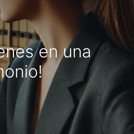
enes en una
monio!