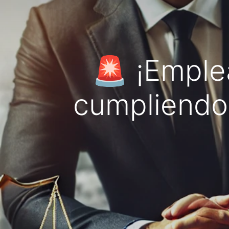
🚨 ¡Emple
cumpliendo