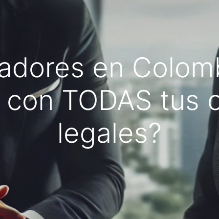
adores en Colomb
 con TODAS tus o
legales?