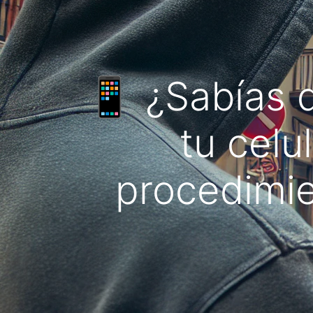
📱 ¿Sabías q
tu celu
procedimie