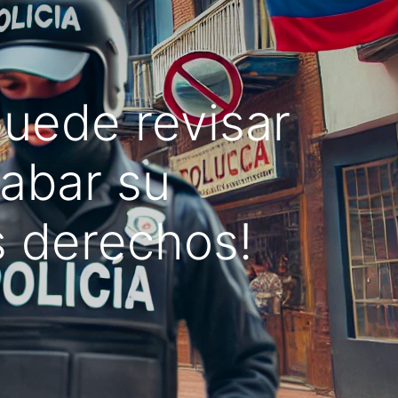
puede revisar
rabar su
s derechos!