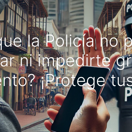
ue la Policía no 
lar ni impedirte g
nto? ¡Protege tu