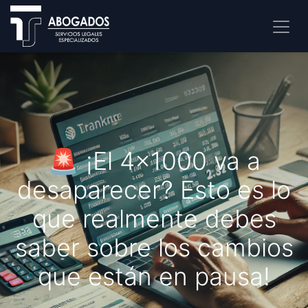
🚨 ¡El 4x1000 va a
desaparecer? Esto es lo
que realmente debes
saber sobre los cambios
que están en pausa!